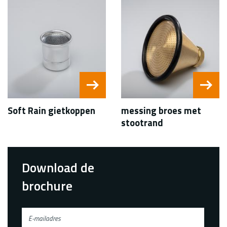
Soft Rain gietkoppen
messing broes met
stootrand
Download de
brochure
E-
mailadres