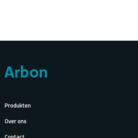
Voet
Produkten
Over ons
Contact