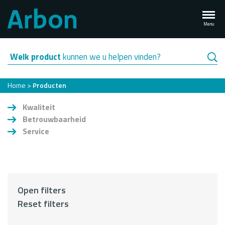
Overslaan
en
Menu
naar
de
inhoud
Welk product
kunnen we u helpen vinden?
gaan
Kruimelpad
Home
Producten
Kwaliteit
Betrouwbaarheid
Service
Open filters
Reset filters