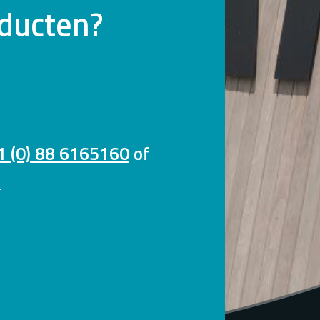
oducten?
1 (0) 88 6165160
of
l