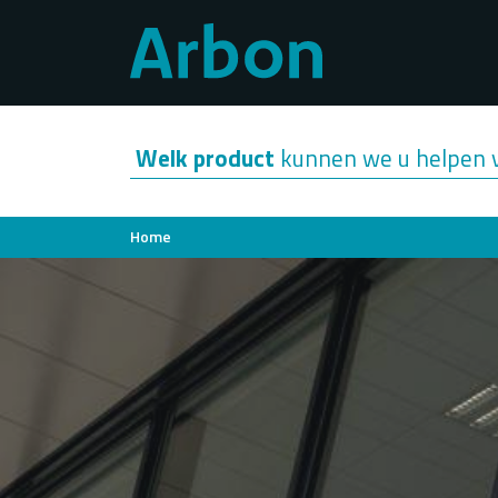
Overslaan
en
naar
de
inhoud
Welk product
kunnen we u helpen 
gaan
Kruimelpad
Home