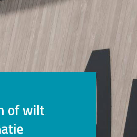
 of wilt
atie