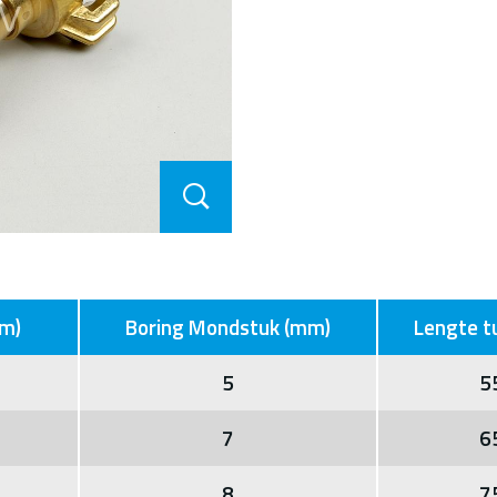
mm)
Boring Mondstuk (mm)
Lengte t
5
5
7
6
8
7