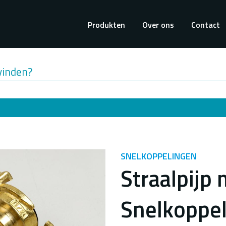
Hoofdnavigati
Produkten
Over ons
Contact
vinden?
SNELKOPPELINGEN
Straalpijp
Snelkoppel