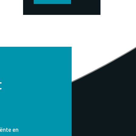
t
iënte en