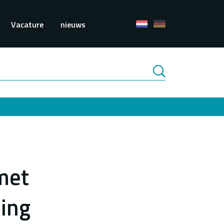
e
Vacature
nieuws
 met
ing