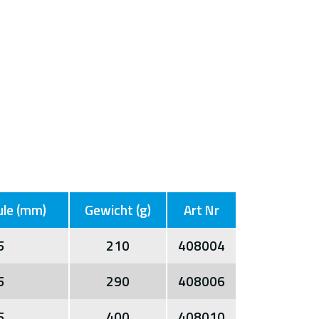
ule (mm)
Gewicht (g)
Art Nr
5
210
408004
5
290
408006
5
400
408010