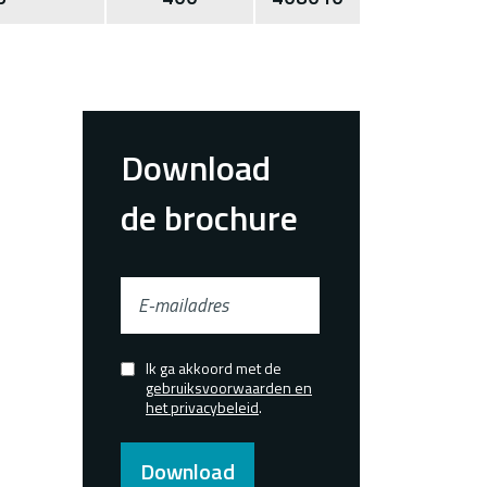
Download
de brochure
E-
mailadres
Ik ga akkoord met de
Confirmed
gebruiksvoorwaarden en
het privacybeleid
.
Download