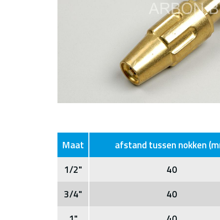
Maat
afstand tussen nokken (
1/2"
40
3/4"
40
1"
40