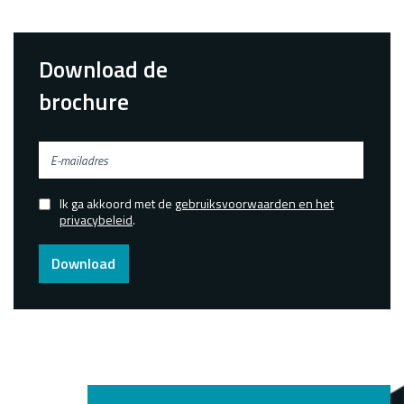
Download de
brochure
E-
mailadres
Ik ga akkoord met de
gebruiksvoorwaarden en het
Confirmed
privacybeleid
.
Download