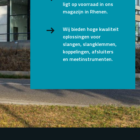
ligt op voorraad in ons
magazijn in Rhenen.
Wij bieden hoge kwaliteit
oplossingen voor
slangen, slangklemmen,
koppelingen, afsluiters
en meetinstrumenten.