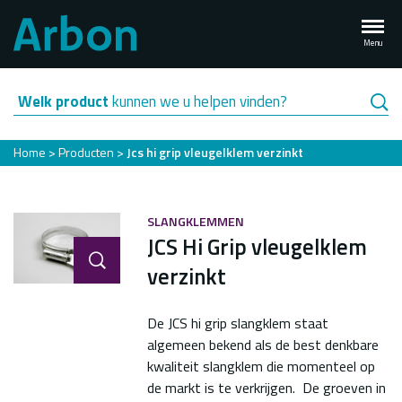
Overslaan
en
Menu
naar
de
inhoud
Welk product
kunnen we u helpen vinden?
gaan
Kruimelpad
Home
Producten
Jcs hi grip vleugelklem verzinkt
SLANGKLEMMEN
JCS Hi Grip vleugelklem
verzinkt
De JCS hi grip slangklem staat
algemeen bekend als de best denkbare
kwaliteit slangklem die momenteel op
de markt is te verkrijgen. De groeven in