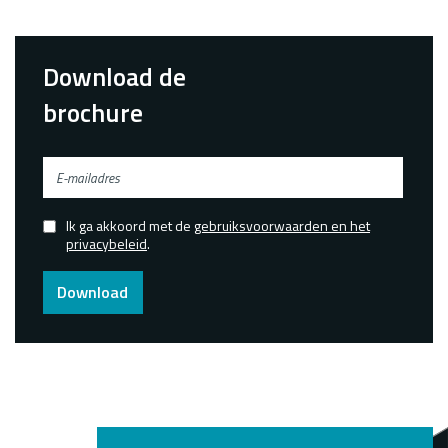
Download de
brochure
E-
mailadres
Ik ga akkoord met de
gebruiksvoorwaarden en het
Confirmed
privacybeleid
.
Download