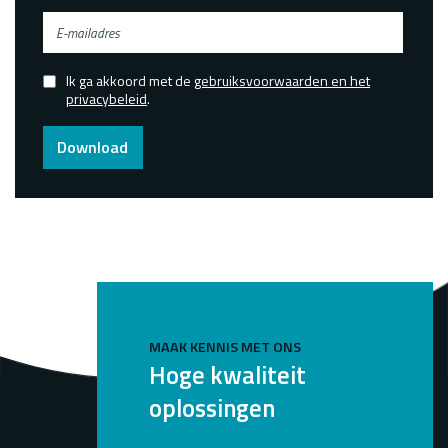
E-
mailadres
Ik ga akkoord met de
gebruiksvoorwaarden en het
Confirmed
privacybeleid
.
Download
MAAK KENNIS MET ONS
Hoge kwaliteit
oplossingen