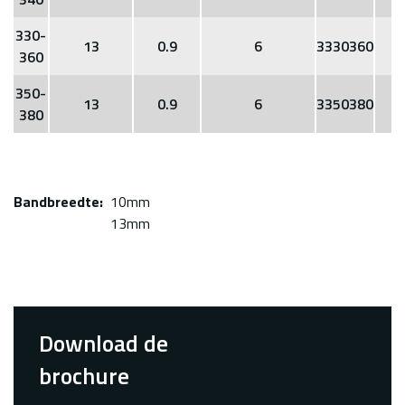
330-
13
0.9
6
3330360
360
350-
13
0.9
6
3350380
380
Bandbreedte
10mm
13mm
Download de
brochure