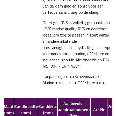
van de klem glad en zorgt voor een
perfecte aansluiting op de slang.
De Hi grip RVS is volledig gemaakt van
18/8 marine quality RVS en daardoor
ideaal om toe te passen in zout water
en andere inbijtende
omstandigheden. Lloyd’s Register Type
keurmerk voor de marine, off shore en
industrieel gebruik. Alle onderdelen BS/
AISI 304 - EN 1.4301
Toepassingen: o.a.Scheepvaart •
Marine • Industrie • Off shore • etc
Aanbevolen
Maat
Bandbreedte
Banddikte
Verp
aandraaimoment
Art Nr
(mm)
(mm)
(mm)
(Nm)