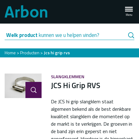
Overslaan
en
Menu
naar
de
inhoud
Welk product
kunnen we u helpen vinden?
gaan
Kruimelpad
Home
Producten
Jcs hi grip rvs
SLANGKLEMMEN
JCS Hi Grip RVS
De JCS hi grip slangklem staat
algemeen bekend als de best denkbare
kwaliteit slangklem die momenteel op
de markt is te verkrijgen. De groeven in
de band zijn erin geperst en niet
geperforeerd. Hierdoor is de binnenkant