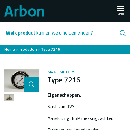
Overslaan
en
Menu
naar
de
inhoud
Welk product
kunnen we u helpen vinden?
gaan
Kruimelpad
Home
Producten
Type 7216
MANOMETERS
Type 7216
Eigenschappen:
Kast van RVS.
Aansluiting; BSP messing, achter.
Buisveer van koperlegering,