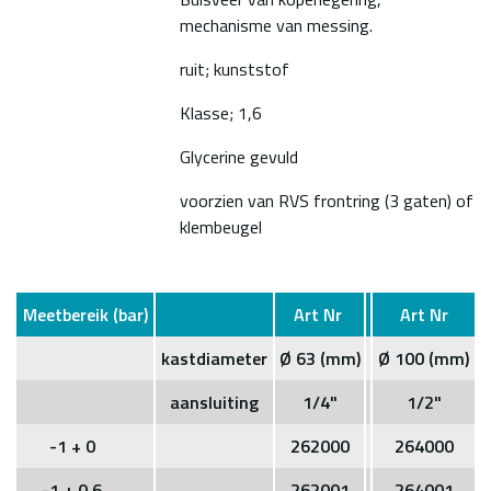
mechanisme van messing.
ruit; kunststof
Klasse; 1,6
Glycerine gevuld
voorzien van RVS frontring (3 gaten) of
klembeugel
Meetbereik (bar)
Art Nr
Art Nr
kastdiameter
Ø 63 (mm)
Ø 100 (mm)
aansluiting
1/4"
1/2"
-1 + 0
262000
264000
-1 + 0,6
262001
264001