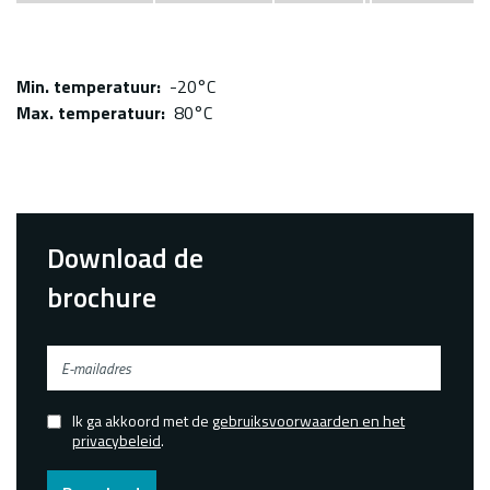
Min. temperatuur
-20°C
Max. temperatuur
80°C
Download de
brochure
E-
mailadres
Ik ga akkoord met de
gebruiksvoorwaarden en het
Confirmed
privacybeleid
.