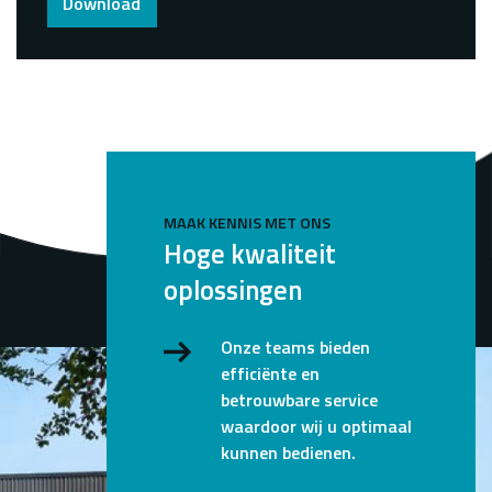
Download
MAAK KENNIS MET ONS
Hoge kwaliteit
oplossingen
Onze teams bieden
efficiënte en
betrouwbare service
waardoor wij u optimaal
kunnen bedienen.