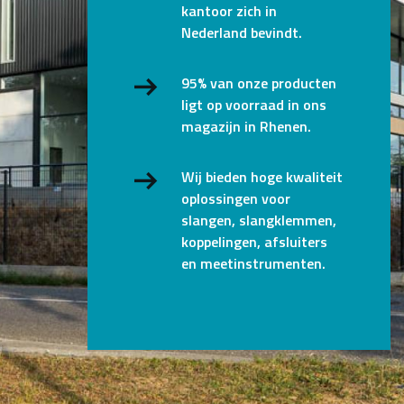
kantoor zich in
Nederland bevindt.
95% van onze producten
ligt op voorraad in ons
magazijn in Rhenen.
Wij bieden hoge kwaliteit
oplossingen voor
slangen, slangklemmen,
koppelingen, afsluiters
en meetinstrumenten.