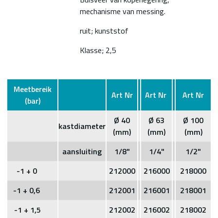
mechanisme van messing.
ruit; kunststof
Klasse; 2,5
Meetbereik
Art Nr
Art Nr
Art Nr
(bar)
Ø 40
Ø 63
Ø 100
kastdiameter
(mm)
(mm)
(mm)
aansluiting
1/8"
1/4"
1/2"
-1 + 0
212000
216000
218000
-1 + 0,6
212001
216001
218001
-1 + 1,5
212002
216002
218002