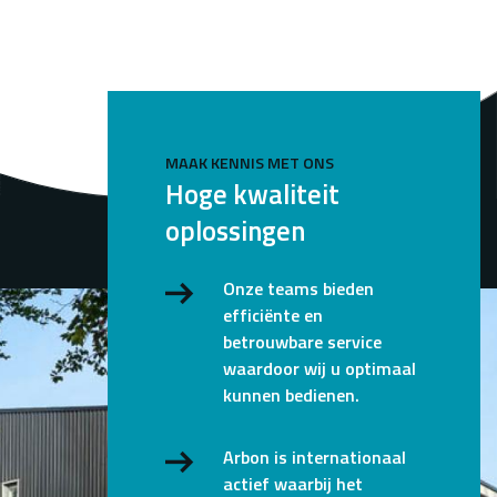
MAAK KENNIS MET ONS
Hoge kwaliteit
oplossingen
Onze teams bieden
efficiënte en
betrouwbare service
waardoor wij u optimaal
kunnen bedienen.
Arbon is internationaal
actief waarbij het