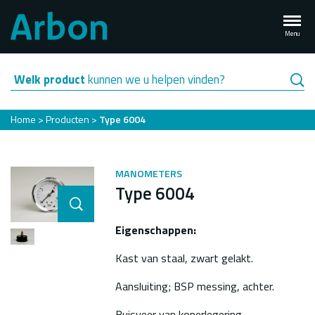
Overslaan
en
Menu
naar
de
inhoud
Welk product
kunnen we u helpen vinden?
gaan
Kruimelpad
Home
Producten
Type 6004
MANOMETERS
Type 6004
Eigenschappen:
Kast van staal, zwart gelakt.
Aansluiting; BSP messing, achter.
Buisveer van koperlegering,