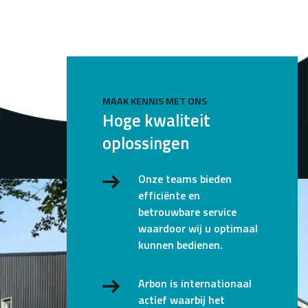
MAAK KENNIS MET ONS
Hoge kwaliteit
oplossingen
Onze teams bieden
efficiënte en
betrouwbare service
waardoor wij u optimaal
kunnen bedienen.
Arbon is internationaal
actief waarbij het