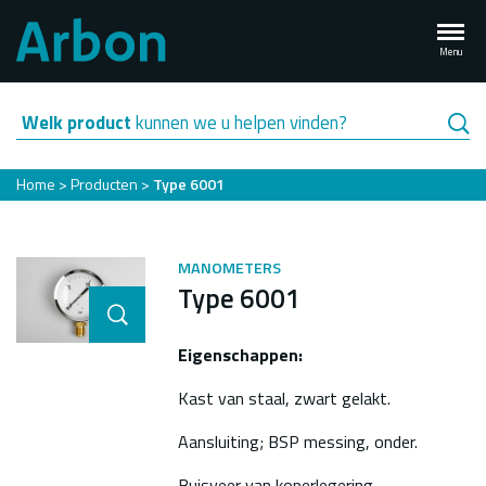
Overslaan
en
Menu
naar
de
inhoud
Welk product
kunnen we u helpen vinden?
gaan
Kruimelpad
Home
Producten
Type 6001
MANOMETERS
Type 6001
Eigenschappen:
Kast van staal, zwart gelakt.
Aansluiting; BSP messing, onder.
Buisveer van koperlegering,