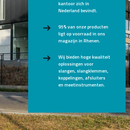
kantoor zich in
Nederland bevindt.
95% van onze producten
ligt op voorraad in ons
magazijn in Rhenen.
Wij bieden hoge kwaliteit
oplossingen voor
slangen, slangklemmen,
koppelingen, afsluiters
en meetinstrumenten.