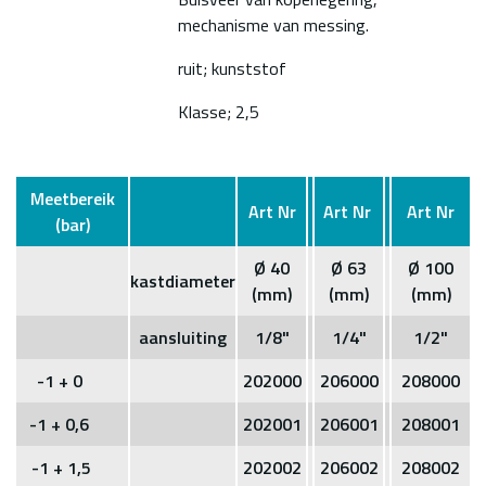
mechanisme van messing.
ruit; kunststof
Klasse; 2,5
Meetbereik
Art Nr
Art Nr
Art Nr
(bar)
Ø 40
Ø 63
Ø 100
kastdiameter
(mm)
(mm)
(mm)
aansluiting
1/8"
1/4"
1/2"
-1 + 0
202000
206000
208000
-1 + 0,6
202001
206001
208001
-1 + 1,5
202002
206002
208002