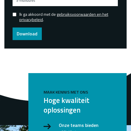
mailadres
Ik ga akkoord met de
gebruiksvoorwaarden en het
Confirmed
privacybeleid
.
Download
MAAK KENNIS MET ONS
Hoge kwaliteit
oplossingen
Onze teams bieden