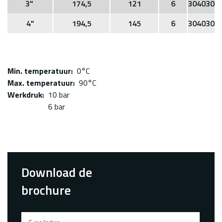
3"
174,5
121
6
304030
4"
194,5
145
6
304030
Min. temperatuur
0°C
Max. temperatuur
90°C
Werkdruk
10 bar
6 bar
Download de
brochure
E-