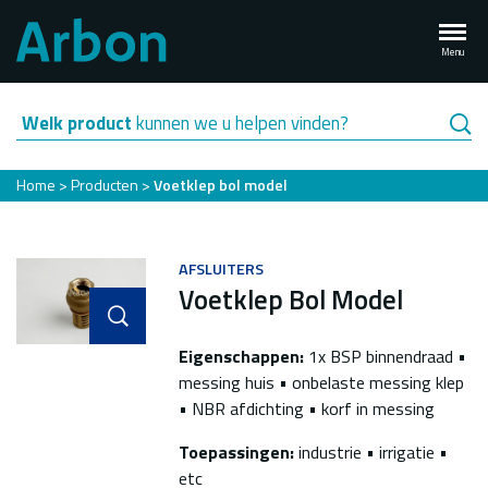
Overslaan
en
Menu
naar
de
inhoud
Welk product
kunnen we u helpen vinden?
gaan
Kruimelpad
Home
Producten
Voetklep bol model
AFSLUITERS
Voetklep Bol Model
Eigenschappen:
1x BSP binnendraad •
messing huis • onbelaste messing klep
• NBR afdichting • korf in messing
Toepassingen:
industrie • irrigatie •
etc