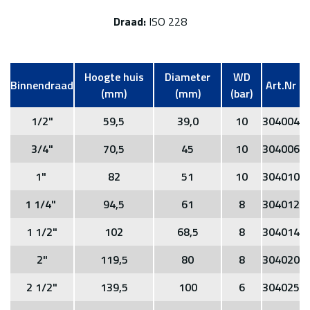
Draad:
ISO 228
Hoogte huis
Diameter
WD
Binnendraad
Art.Nr
(mm)
(mm)
(bar)
1/2"
59,5
39,0
10
304004
3/4"
70,5
45
10
304006
1"
82
51
10
304010
1 1/4"
94,5
61
8
304012
1 1/2"
102
68,5
8
304014
2"
119,5
80
8
304020
2 1/2"
139,5
100
6
304025