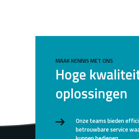
MAAK KENNIS MET ONS
Hoge kwalitei
oplossingen
Onze teams bieden effic
betrouwbare service waa
kunnen bedienen.