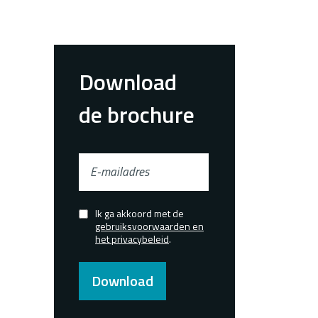
Download
de brochure
E-
mailadres
Ik ga akkoord met de
Confirmed
gebruiksvoorwaarden en
het privacybeleid
.
Download