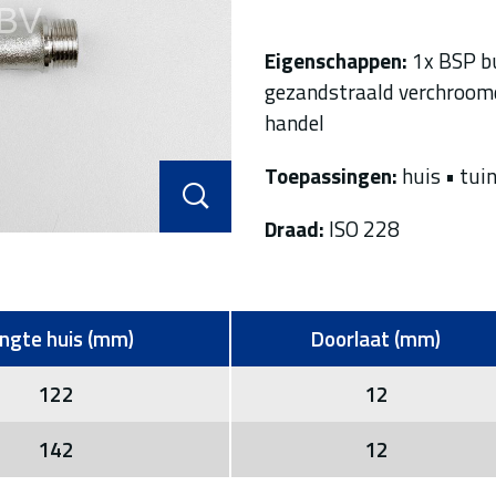
Eigenschappen:
1x BSP bu
gezandstraald verchroom
handel
Toepassingen:
huis • tui
Draad:
ISO 228
ngte huis (mm)
Doorlaat (mm)
122
12
142
12