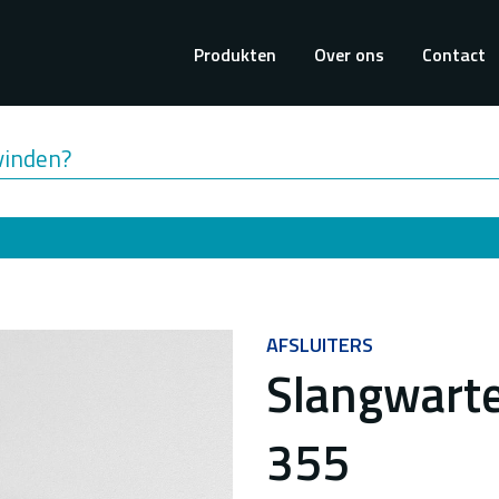
Hoofdnavigati
Produkten
Over ons
Contact
vinden?
AFSLUITERS
Slangwarte
355