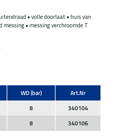
itendraad • volle doorlaat • huis van
d messing • messing verchroomde T
n
WD (bar)
Art.Nr
8
340104
8
340106