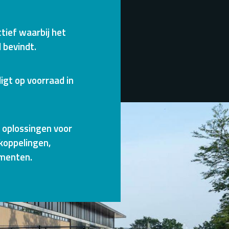
ctief waarbij het
 bevindt.
igt op voorraad in
t oplossingen voor
koppelingen,
umenten.