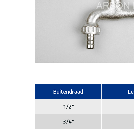
Buitendraad
Le
1/2"
3/4"