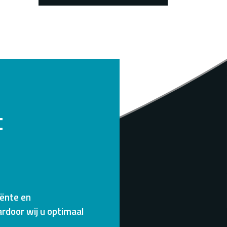
t
iënte en
rdoor wij u optimaal