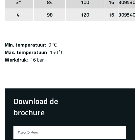
3"
84
100
16
309530
4"
98
120
16
309540
Min. temperatuur
0°C
Max. temperatuur
150°C
Werkdruk
16 bar
Download de
brochure
E-
mailadres