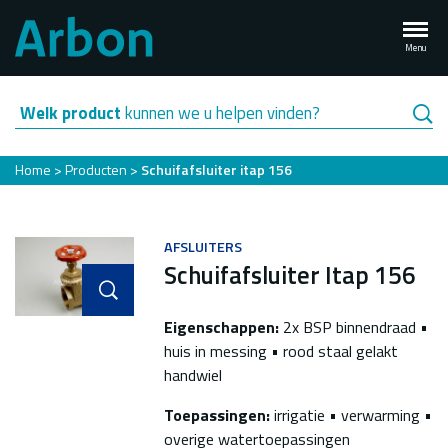
Overslaan
en
Menu
naar
de
inhoud
Welk product
kunnen we u helpen vinden?
gaan
Kruimelpad
Home
Producten
Schuifafsluiter itap 156
AFSLUITERS
Schuifafsluiter Itap 156
Eigenschappen:
2x BSP binnendraad •
huis in messing • rood staal gelakt
handwiel
Toepassingen:
irrigatie • verwarming •
overige watertoepassingen