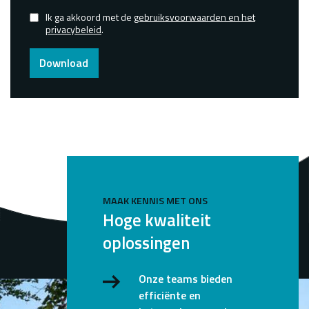
Ik ga akkoord met de
gebruiksvoorwaarden en het
Confirmed
privacybeleid
.
Download
MAAK KENNIS MET ONS
Hoge kwaliteit
oplossingen
Onze teams bieden
efficiënte en