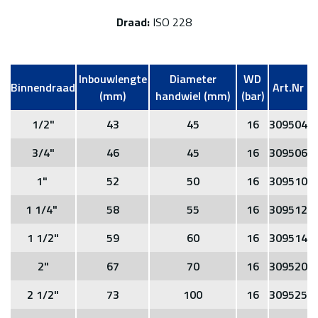
Draad:
ISO 228
Inbouwlengte
Diameter
WD
Binnendraad
Art.Nr
(mm)
handwiel (mm)
(bar)
1/2"
43
45
16
309504
3/4"
46
45
16
309506
1"
52
50
16
309510
1 1/4"
58
55
16
309512
1 1/2"
59
60
16
309514
2"
67
70
16
309520
2 1/2"
73
100
16
309525