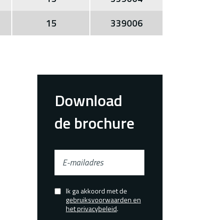
15
339006
Download
de brochure
E-
mailadres
Ik ga akkoord met de
Confirmed
gebruiksvoorwaarden en
het privacybeleid
.