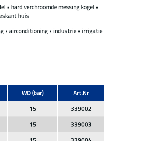
del • hard verchroomde messing kogel •
zeskant huis
• airconditioning • industrie • irrigatie
WD (bar)
Art.Nr
15
339002
15
339003
15
339004