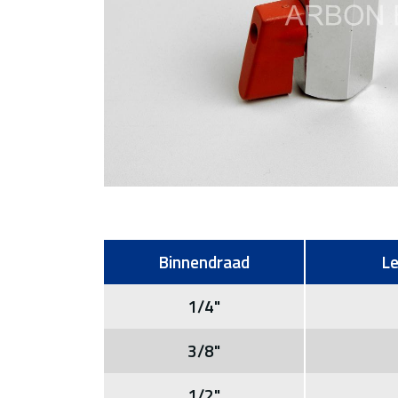
Binnendraad
Le
1/4"
3/8"
1/2"