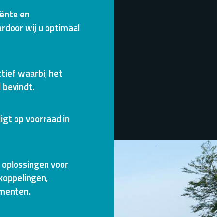
iënte en
rdoor wij u optimaal
ctief waarbij het
 bevindt.
igt op voorraad in
t oplossingen voor
koppelingen,
umenten.