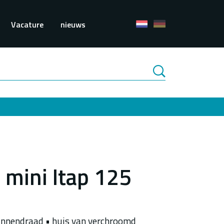
e
Vacature
nieuws
 mini Itap 125
innendraad • huis van verchroomd