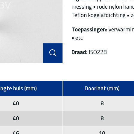
messing • rode nylon han
Teflon kogelafdichting • 
Toepassingen:
verwarming 
• etc
Draad:
ISO228
ngte huis (mm)
Doorlaat (mm)
40
8
40
8
46
10