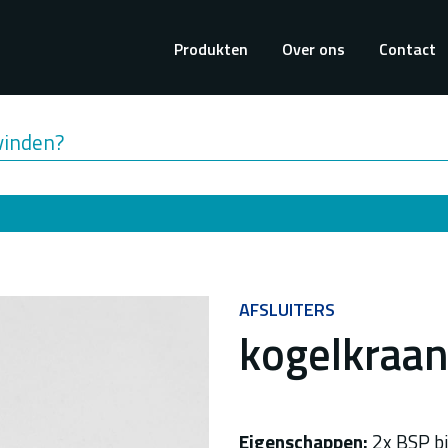
Hoofdnavigati
Produkten
Over ons
Contact
vinden?
AFSLUITERS
kogelkraan
Eigenschappen:
2x BSP b