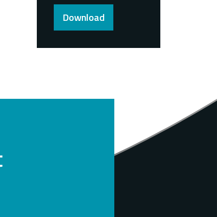
Download
t