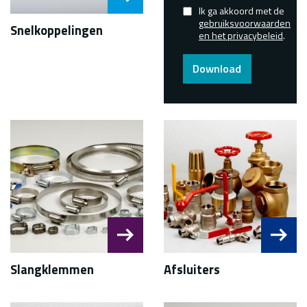
Ik ga akkoord met de
Confirmed
gebruiksvoorwaarden
Snelkoppelingen
en het privacybeleid
.
Download
Slangklemmen
Afsluiters