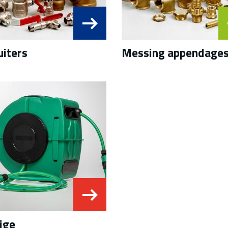
uiters
Messing appendage
ige