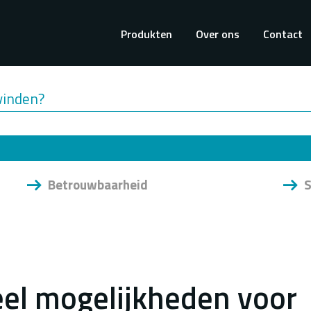
Hoofdnavigati
Produkten
Over ons
Contact
vinden?
Betrouwbaarheid
S
eel mogelijkheden voor