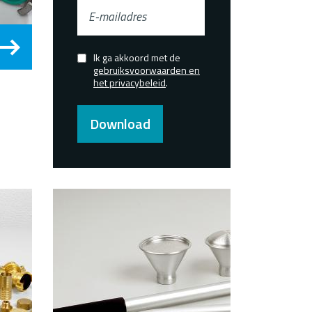
E-
mailadres
Ik ga akkoord met de
Confirmed
gebruiksvoorwaarden en
het privacybeleid
.
Download